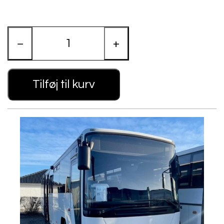
−
+
Tilføj til kurv