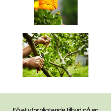
Få et uforplig​tende tilbud på en